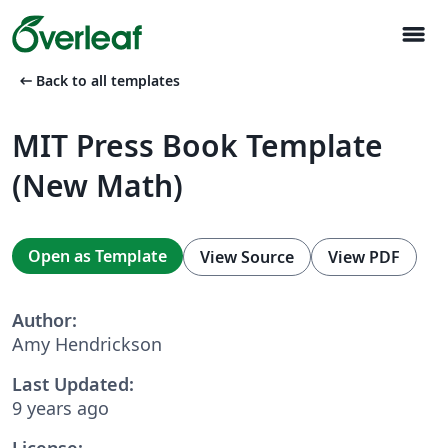
menu
arrow_left_alt
Back to all templates
MIT Press Book Template
(New Math)
Open as Template
View Source
View PDF
Author:
Amy Hendrickson
Last Updated:
9 years ago
License: