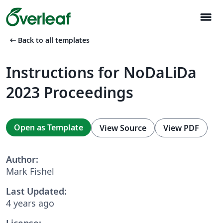
menu
arrow_left_alt
Back to all templates
Instructions for NoDaLiDa
2023 Proceedings
Open as Template
View Source
View PDF
Author:
Mark Fishel
Last Updated:
4 years ago
License: