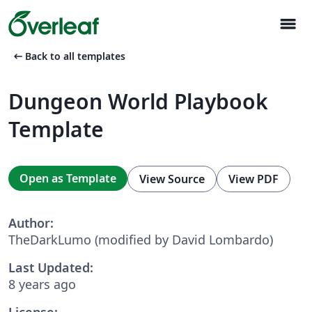
menu
arrow_left_alt
Back to all templates
Dungeon World Playbook
Template
Open as Template
View Source
View PDF
Author:
TheDarkLumo (modified by David Lombardo)
Last Updated:
8 years ago
License: