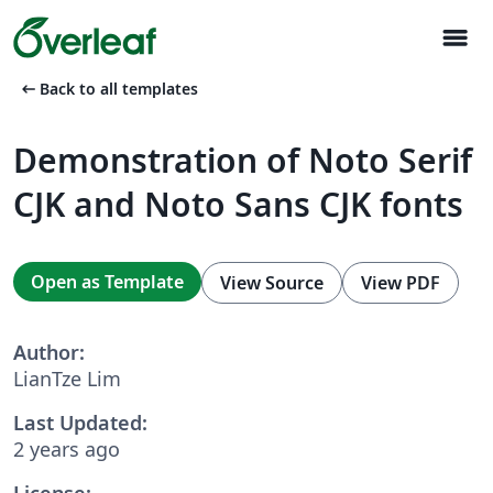
menu
arrow_left_alt
Back to all templates
Demonstration of Noto Serif
CJK and Noto Sans CJK fonts
Open as Template
View Source
View PDF
Author:
LianTze Lim
Last Updated:
2 years ago
License: