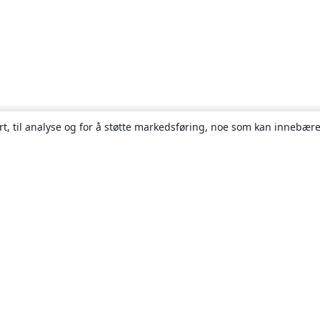
rt, til analyse og for å støtte markedsføring, noe som kan innebære
Om
About us
Careers