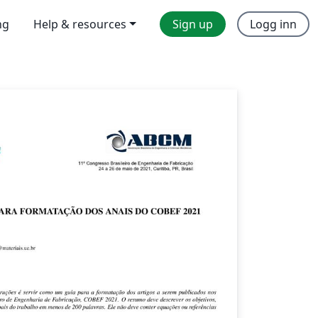
ng
Help & resources
Sign up
Logg inn