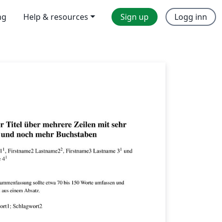
ng
Help & resources
Sign up
Logg inn