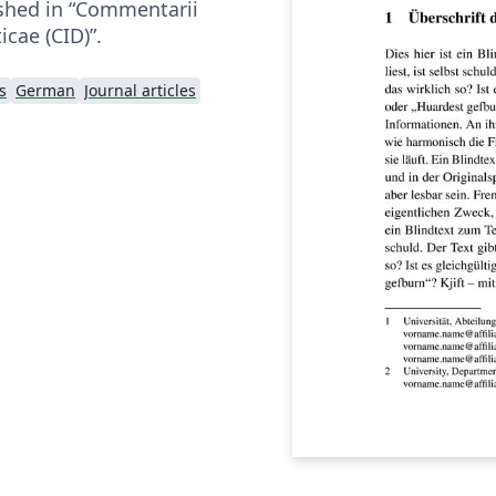
ished in “Commentarii
icae (CID)”.
s
German
Journal articles