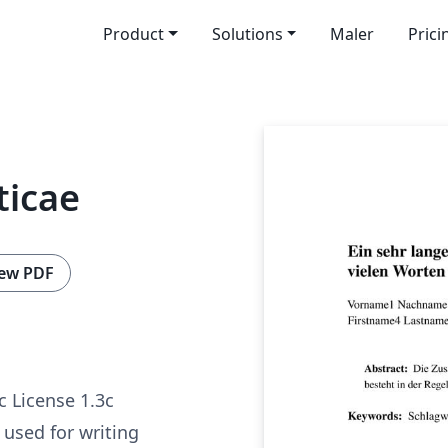
Product
Solutions
Maler
Prici
ticae
ew PDF
c License 1.3c
s used for writing