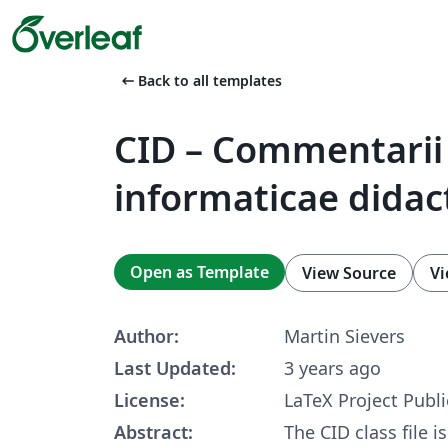
arrow_left_alt
Back to all templates
CID – Commentarii
informaticae didac
Open as Template
View Source
Vi
Author:
Martin Sievers
Last Updated:
3 years ago
License:
LaTeX Project Publi
Abstract:
The CID class file i