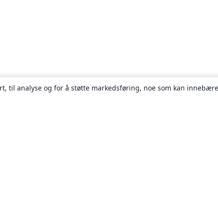
rt, til analyse og for å støtte markedsføring, noe som kan innebære
Om
About us
Careers