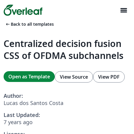
menu
arrow_left_alt
Back to all templates
Centralized decision fusion
CSS of OFDMA subchannels
Open as Template
View Source
View PDF
Author:
Lucas dos Santos Costa
Last Updated:
7 years ago
License: