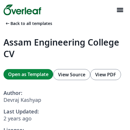
menu
arrow_left_alt
Back to all templates
Assam Engineering College
CV
Open as Template
View Source
View PDF
Author:
Devraj Kashyap
Last Updated:
2 years ago
License: