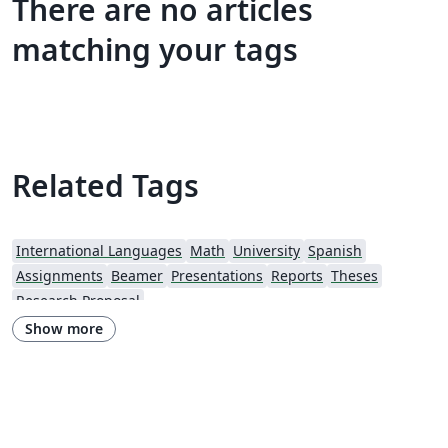
There are no articles
matching your tags
Related Tags
International Languages
Math
University
Spanish
Assignments
Beamer
Presentations
Reports
Theses
Research Proposal
Show more