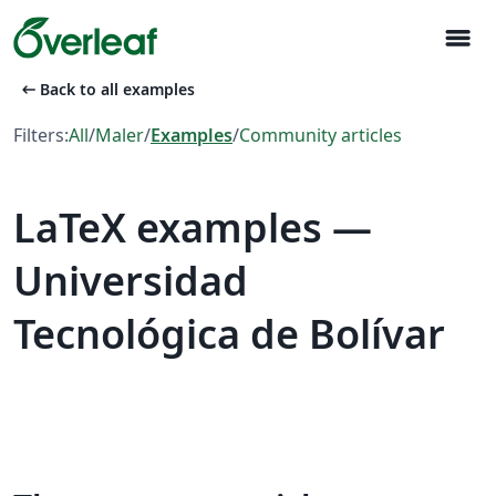
menu
arrow_left_alt
Back to all examples
Filters:
All
/
Maler
/
Examples
/
Community articles
LaTeX examples —
Universidad
Tecnológica de Bolívar