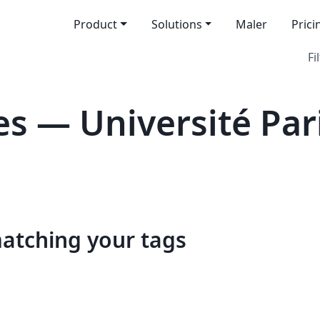
Product
Solutions
Maler
Prici
Fi
s — Université Pari
matching your tags