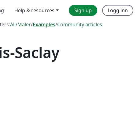
ng
Help & resources
Sign up
Logg inn
lters:
All
/
Maler
/
Examples
/
Community articles
s-Saclay