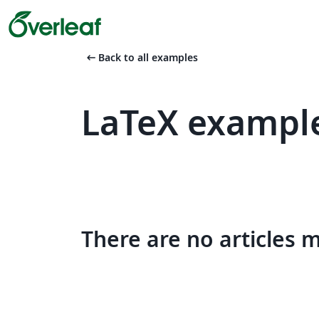
arrow_left_alt
Back to all examples
LaTeX example
There are no articles 