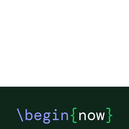
\begin
{
now
}